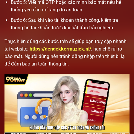
Bước 5: Viết mã OTP hoặc xác minh bảo mật nếu hệ
thống yêu cầu để tăng độ an toàn.
Bước 6: Sau khi vào tài khoản thành công, kiểm tra
thông tin tài khoản trước khi bắt đầu trải nghiệm.
Thực hiện đúng các bước trên sẽ giúp bạn truy cập nhanh
tại website:
https://dendekkermuziek.nl/
, hạn chế rủi ro
bảo mật. Người dùng nên tránh đăng nhập trên thiết bị lạ
để đảm bảo an toàn thông tin.