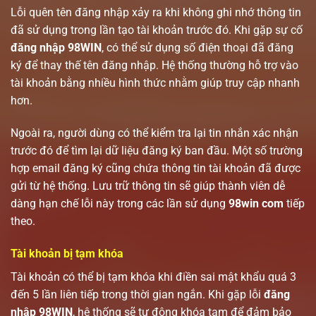
Lỗi quên tên đăng nhập xảy ra khi không ghi nhớ thông tin
đã sử dụng trong lần tạo tài khoản trước đó. Khi gặp sự cố
đăng nhập 98WIN
, có thể sử dụng số điện thoại đã đăng
ký để thay thế tên đăng nhập. Hệ thống thường hỗ trợ vào
tài khoản bằng nhiều hình thức nhằm giúp truy cập nhanh
hơn.
Ngoài ra, người dùng có thể kiểm tra lại tin nhắn xác nhận
trước đó để tìm lại dữ liệu đăng ký ban đầu. Một số trường
hợp email đăng ký cũng chứa thông tin tài khoản đã được
gửi từ hệ thống. Lưu trữ thông tin sẽ giúp thành viên dễ
dàng hạn chế lỗi này trong các lần sử dụng
98win com
tiếp
theo.
Tài khoản bị tạm khóa
Tài khoản có thể bị tạm khóa khi điền sai mật khẩu quá 3
đến 5 lần liên tiếp trong thời gian ngắn. Khi gặp lỗi
đăng
nhập 98WIN
, hệ thống sẽ tự động khóa tạm để đảm bảo