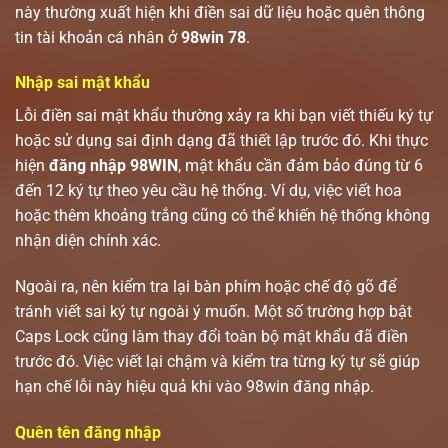
này thường xuất hiện khi điền sai dữ liệu hoặc quên thông
tin tài khoản cá nhân ở
98win 78
.
Nhập sai mật khẩu
Lỗi điền sai mật khẩu thường xảy ra khi bạn viết thiếu ký tự
hoặc sử dụng sai định dạng đã thiết lập trước đó. Khi thực
hiện
đăng nhập 98WIN
, mật khẩu cần đảm bảo đúng từ 6
đến 12 ký tự theo yêu cầu hệ thống. Ví dụ, việc viết hoa
hoặc thêm khoảng trắng cũng có thể khiến hệ thống không
nhận diện chính xác.
Ngoài ra, nên kiểm tra lại bàn phím hoặc chế độ gõ để
tránh viết sai ký tự ngoài ý muốn. Một số trường hợp bật
Caps Lock cũng làm thay đổi toàn bộ mật khẩu đã điền
trước đó. Việc viết lại chậm và kiểm tra từng ký tự sẽ giúp
hạn chế lỗi này hiệu quả khi vào 98win đăng nhập.
Quên tên đăng nhập