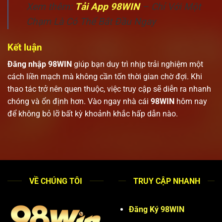
Xem thêm:
Tải App 98WIN
– Chỉ Với Một
Chạm Là Có Thể Bắt Đầu Ngay
Kết luận
Đăng nhập 98WIN
giúp bạn duy trì nhịp trải nghiệm một
cách liền mạch mà không cần tốn thời gian chờ đợi. Khi
thao tác trở nên quen thuộc, việc truy cập sẽ diễn ra nhanh
chóng và ổn định hơn. Vào ngay nhà cái
98WIN
hôm nay
để không bỏ lỡ bất kỳ khoảnh khắc hấp dẫn nào.
VỀ CHÚNG TÔI
TRUY CẬP NHANH
Đăng Ký 98WIN